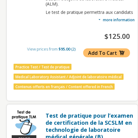
(ALM).
Le test de pratique permettra aux candidats
à l’examen de certification de la SCSLM
more information
d’ALM de comprendre la formulation et la
structure des questions du véritable
examen, ainsi que le rythme nécessaire pour
$125.00
terminer l’examen dans la période allouée
de 2,5 heures.
View prices from
$95.00
2
Le test de pratique consiste en 115
Add To Cart
questions sur l’ensemble des compétences
d’ALM. Veuillez réviser le
profil de
Practice Test / Test de pratique
compétences d’ALM
avant de tenter ce test
de pratique.
Medical Laboratory Assistant / Adjoint de laboratoire médical
On vous encourage à passer ce test de
pratique après avoir complété un
Contenus offerts en français / Content offered in French
programme agréé d’ALM.
L’inscription comprend une
Test de pratique pour l’examen
tentative à être complétée
dans les 90 jours de la date
de certification de la SCSLM en
d’inscription.
technologie de laboratoire
médical générale (B)