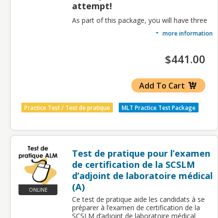
attempt!
As part of this package, you will have three
attempts for the practice test.
more information
This practice test is to assist CSMLS Medical
Laboratory Technologist (MLT) Certification
$441.00
Exam candidates.
The practice tests will give those preparing
for CSMLS MLT certification an
Add To Cart
understanding of how the actual exam
questions are worded and structured, as
well as an understanding of the pacing
Practice Test / Test de pratique
MLT Practice Test Package
needed to complete the exam within the
allowed timeframe of 3.5 hours.
The practice test consists of 210 single-
response, multiple choice questions
covering all MLT competencies according to
Test de pratique pour l’examen
the examination blueprint. Please review the
de certification de la SCSLM
2019 MLT Competency Profile
before
d’adjoint de laboratoire médical
attempting this practice test.
(A)
Registration includes three attempts
ONLINE
to be completed within
120
days from
Ce test de pratique aide les candidats à se
registration date.
préparer à l’examen de certification de la
SCSLM d’adjoint de laboratoire médical