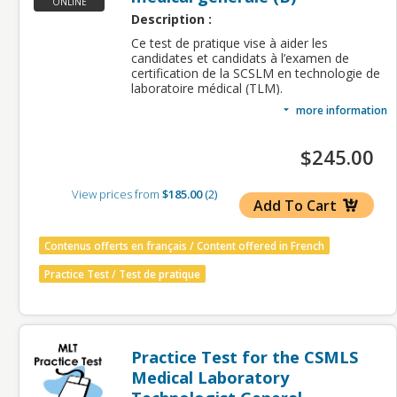
ONLINE
Description :
Ce test de pratique vise à aider les
candidates et candidats à l’examen de
certification de la SCSLM en technologie de
laboratoire médical (TLM).
more information
Cela permettra à celles et ceux qui se
préparent à l’examen de certification TLM
de la SCSLM de comprendre la formule et la
$245.00
structure des questions réelles de l’examen,
ainsi que le rythme nécessaire pour terminer
l’examen dans la période allouée de 3,5
View prices from
$185.00
2
heures.
Add To Cart
Le test de pratique consiste en 210
questions à choix multiples n’ayant qu’une
Contenus offerts en français / Content offered in French
réponse unique, couvrant toutes les
compétences d’un TLM selon le plan détaillé
Practice Test / Test de pratique
de l’examen. Veuillez passer en revue le
profil de compétences de TLM de 2019
avant de procéder à ce test de pratique.
L’inscription comprend une tentative à
Practice Test for the CSMLS
être complétée dans les 90 jours de la
date d’inscription.
Medical Laboratory